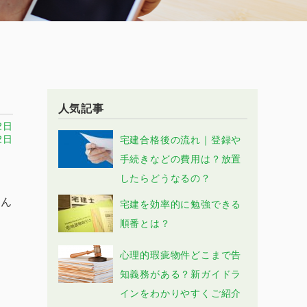
人気記事
2日
2日
宅建合格後の流れ｜登録や
手続きなどの費用は？放置
。
したらどうなるの？
せん
宅建を効率的に勉強できる
順番とは？
心理的瑕疵物件どこまで告
知義務がある？新ガイドラ
インをわかりやすくご紹介