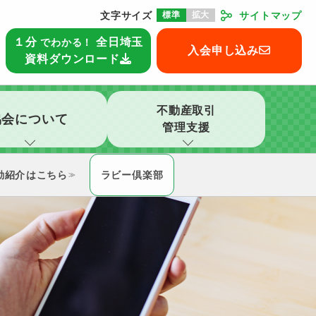
文字サイズ
標準
拡大
サイトマップ
本部
１分
全日埼玉
でわかる！
入会申し込み
資料ダウンロード
不動産取引
協会について
管理支援
動紹介
ラビー倶楽部
≫