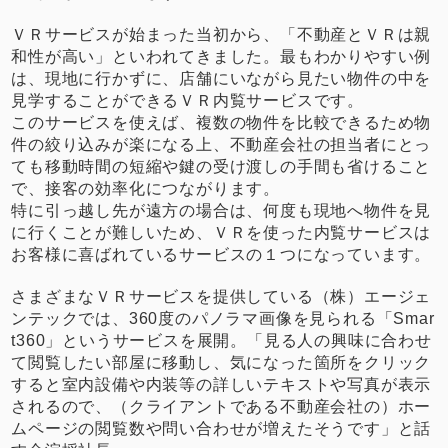
ＶＲサービスが始まった当初から、「不動産とＶＲは親
和性が高い」といわれてきました。最もわかりやすい例
は、現地に行かずに、店舗にいながら見たい物件の中を
見学することができるＶＲ内覧サービスです。
このサービスを使えば、複数の物件を比較できるため物
件の絞り込みが楽になる上、不動産会社の担当者にとっ
ても移動時間の短縮や鍵の受け渡しの手間も省けること
で、接客の効率化につながります。
特に引っ越し先が遠方の場合は、何度も現地へ物件を見
に行くことが難しいため、ＶＲを使った内覧サービスは
お客様に喜ばれているサービスの１つになっています。
さまざまなＶＲサービスを提供している（株）エージェ
ンテックでは、360度のパノラマ画像を見られる「Smar
t360」というサービスを展開。「見る人の興味に合わせ
て閲覧したい部屋に移動し、気になった箇所をクリック
すると室内設備や内装等の詳しいテキストや写真が表示
されるので、（クライアントである不動産会社の）ホー
ムページの閲覧数や問い合わせが増えたそうです」と話