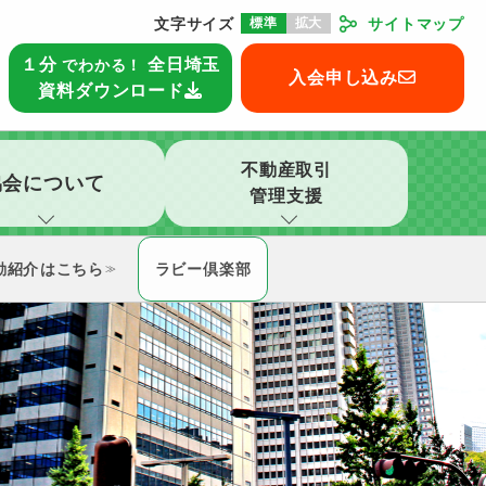
文字サイズ
標準
拡大
サイトマップ
本部
１分
全日埼玉
でわかる！
入会申し込み
資料ダウンロード
不動産取引
協会について
管理支援
動紹介
ラビー倶楽部
≫