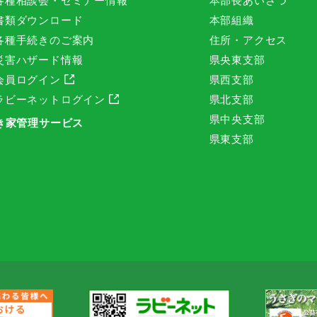
各種相談会・セミナー情報
本部長あいさつ
書類ダウンロード
本部組織
各種手続きのご案内
住所・アクセス
災害ハザード情報
県央東支部
会員ログイン
県西支部
ラビーネットログイン
県北支部
県中央支部
き家管理サービス
県東支部