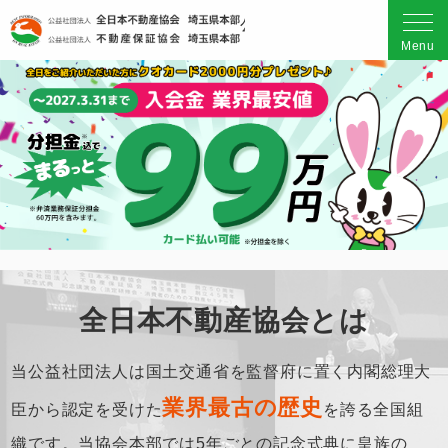
公益社団法人 全日本不動産
Menu
全日本不動産協会とは
当公益社団法人は国土交通省を監督府に置く
内閣総理大
業界最古の歴史
臣から認定を受けた
を誇る全国組
織です。
当協会本部では5年ごとの記念式典に
皇族の