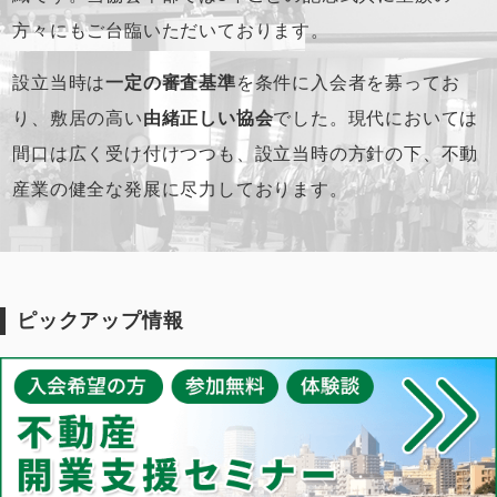
方々にもご台臨いただいております。
設立当時は
一定の審査基準
を条件に入会者を募ってお
り、
敷居の高い
由緒正しい協会
でした。
現代においては
間口は広く受け付けつつも、
設立当時の方針の下、不動
産業の健全な発展に尽力しております。
ピックアップ情報