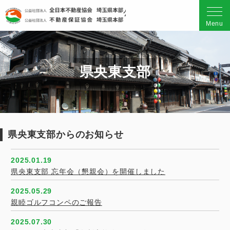
公益社団法人 全日本不動産
Menu
県央東支部
県央東支部からのお知らせ
2025.01.19
県央東支部 忘年会（懇親会）を開催しました
2025.05.29
親睦ゴルフコンペのご報告
2025.07.30