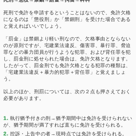
死刑で免許を申請するということはないので、免許欠格
になるのは「懲役刑」か「禁錮刑」を受けた場合である
と覚えればいいでしょう。
「罰金」は禁錮より軽い刑なので、欠格事由とならない
のが原則ですが、宅建業法違反、傷害罪、暴行罪、脅迫
罪などの暴力団員が行うような犯罪、および背任罪を犯
し、罰金刑に処せられた場合は、免許欠格となります。
したがって、罰金刑でも免許欠格となる犯罪の種類は、
「宅建業法違反＋暴力的犯罪＋背任罪」と覚えましょ
う。
以上のほか、刑罰については、次の２点も押さえておく
必要があります。
執行猶予付きの刑→猶予期間中は免許を受けられない
が、猶予期間が満了すれば直ちに免許を受けられる。
控訴・上告中の者→現時点では免許を受けられる。