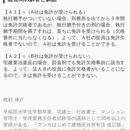
【Ａ１】○（A社は免許が受けられる）
執行猶予がついていない場合、刑務所を出てから５年間
は免許欠格者であるが、執行猶予付きの刑の場合、執行
猶予期間を満了すれば、直ちに免許を受けられる（欠格
要件に当たらなくなる）。よって、Ａ社の役員は免許欠
格者でないので、Ａ社は免許を受けることができる。
【Ａ２】○（B社は免許が受けられない）
宅建業法違反の場合、罰金刑でも免許欠格事由に該当す
る。よって、法人Ｂの役員に免許欠格者がいることにな
るので、Ｂは免許を受けることができない。
植杉 伸介
早稲田大学法学部卒業。宅建士、行政書士、マンション
管理士・管理業務主任者試験等の講師として30年以上の
実績がある。『マンガはじめて建物区分所有法 改訂版』