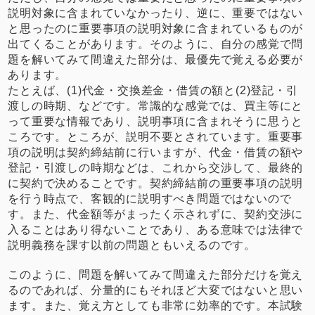
説明対象に含まれていなかったり、逆に、重要ではない
と思ったのに重要事項の説明対象に含まれているものが
出てくることがあります。そのように、自分の感覚で問
題を解いてみて間違えた部分は、最優先で覚える必要が
あります。
たとえば、(1)代金・交換差金・借賃の額と(2)登記・引
渡しの時期、などです。常識的な感覚では、買主等にと
って重要な情報であり、説明事項に含まれそうに思うと
ころです。ところが、説明不要とされています。重要事
項の説明は契約締結前に行いますが、代金・借賃の額や
登記・引渡しの時期などは、これから交渉して、最終的
に契約で決めることです。契約締結前の重要事項の説明
を行う時点で、客観的に説明すべき問題ではないので
す。また、代金額等がまったく示されずに、契約交渉に
入ることはあり得ないことであり、ある意味では法律で
説明義務を課す以前の問題ともいえるのです。
このように、問題を解いてみて間違えた部分だけを覚え
るのであれば、分量的にもそれほど大変ではないと思い
ます。また、覚え方としても非常に効率的です。本試験