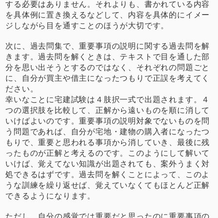
する必要はありません。それよりも、書かれている内容
を具体例に置き換えるなどして、内容を具体的にイメー
ジしながら目を通すことのほうが大切です。
次に、過去問集で、重要事項の説明に関する過去問を解
きます。過去問を解くときは、テキストで目を通した部
分を思い出そうとするのではなく、それぞれの問題ごと
に、自分が買主や借主になったつもりで正誤を考えてく
ださい。
幸いなことに宅建試験は４肢択一式で出題されます。４
つの選択肢を比較して、正解から遠いものを順に消して
いけばよいのです。重要事項の説明対象でないものを問
う問題であれば、自分が宅地・建物の購入者になったつ
もりで、重要と思われる事項から消していき、最後に残
ったものが正解と考えるのです。このようにして解いて
いけば、覚えてない知識が出題されても、案外うまく対
処できるはずです。過去問を解くことによって、このよ
うな訓練を繰り返せば、覚えていなくてもほとんど正解
できるようになります。
ただし、自分の感覚では重要だと思ったのに重要事項の