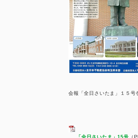
会報「全日さいたま」１５号
「全日さいたま」15号
（