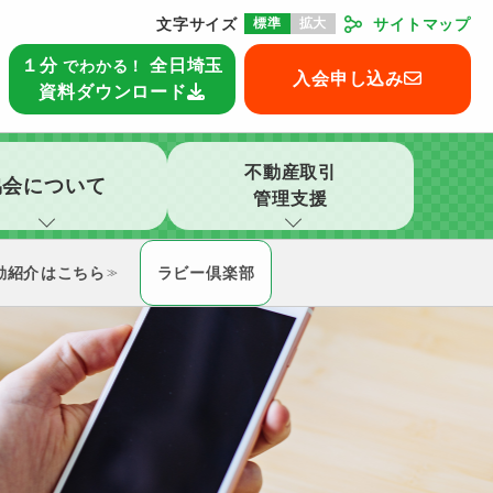
文字サイズ
標準
拡大
サイトマップ
本部
１分
全日埼玉
でわかる！
入会申し込み
資料ダウンロード
不動産取引
協会について
管理支援
動紹介
ラビー倶楽部
≫