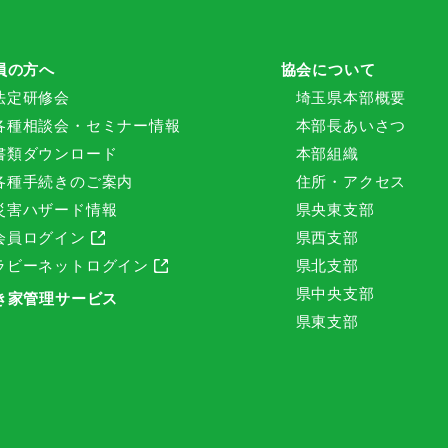
員の方へ
協会について
法定研修会
埼玉県本部概要
各種相談会・セミナー情報
本部長あいさつ
書類ダウンロード
本部組織
各種手続きのご案内
住所・アクセス
災害ハザード情報
県央東支部
会員ログイン
県西支部
ラビーネットログイン
県北支部
県中央支部
き家管理サービス
県東支部