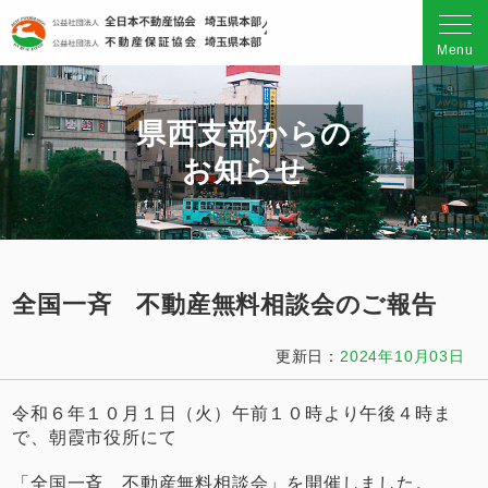
公益社団法人 全日本不動産
Menu
県西支部からの
お知らせ
全国一斉 不動産無料相談会のご報告
更新日：
2024年10月03日
令和６年１０月１日（火）午前１０時より午後４時ま
で、朝霞市役所にて
「全国一斉 不動産無料相談会」を開催しました。