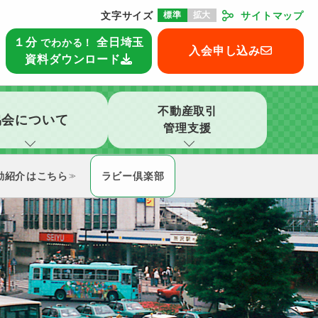
文字サイズ
標準
拡大
サイトマップ
本部
１分
全日埼玉
でわかる！
入会申し込み
資料ダウンロード
不動産取引
協会について
管理支援
動紹介
ラビー倶楽部
≫