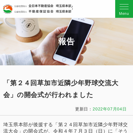
公益社団法人 全日本不動産
Menu
報告
「第２４回草加市近隣少年野球交流大
会」の開会式が行われました
更新日：
2022年07月04日
埼玉県本部が後援する「第２４回草加市近隣少年野球交
流大会」の開会式が、令和４年７月３日（日）に「そう