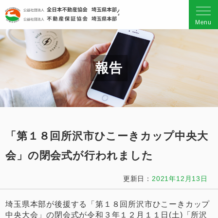
公益社団法人 全日本不動産
Menu
報告
「第１８回所沢市ひこーきカップ中央大
会」の閉会式が行われました
更新日：
2021年12月13日
埼玉県本部が後援する「第１８回所沢市ひこーきカップ
中央大会」の閉会式が令和３年１２月１１日(土)「所沢