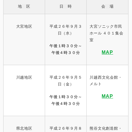
地 区
日 時
会 場
大宮地区
平成２６年９月３
大宮ソニック市民
日（水）
ホール ４０１集会
室
午後１時３０分～
MAP
午後４時３０分
川越地区
平成２６年９
月５
川越西文化会館・
メルト
日（金）
MAP
午後１時３０分～
午後４時３０分
県北地区
平成２６年９
月８
熊谷文化創造館・