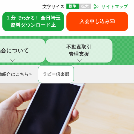
文字サイズ
標準
拡大
サイトマップ
本部
１分
全日埼玉
でわかる！
入会申し込み
資料ダウンロード
不動産取引
協会について
管理支援
動紹介
ラビー倶楽部
≫