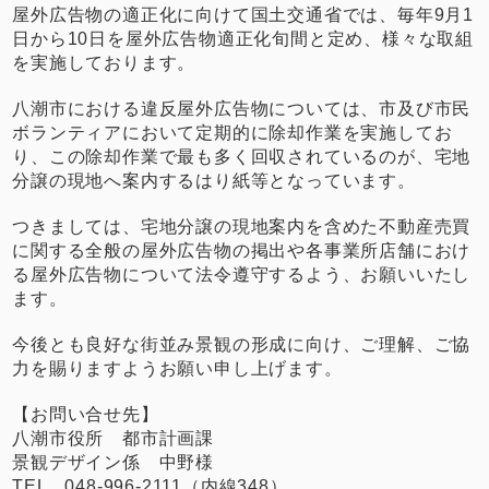
屋外広告物の適正化に向けて国土交通省では、毎年9月1
日から10日を屋外広告物適正化旬間と定め、様々な取組
を実施しております。
八潮市における違反屋外広告物については、市及び市民
ボランティアにおいて定期的に除却作業を実施してお
り、この除却作業で最も多く回収されているのが、宅地
分譲の現地へ案内するはり紙等となっています。
つきましては、宅地分譲の現地案内を含めた不動産売買
に関する全般の屋外広告物の掲出や各事業所店舗におけ
る屋外広告物について法令遵守するよう、お願いいたし
ます。
今後とも良好な街並み景観の形成に向け、ご理解、ご協
力を賜りますようお願い申し上げます。
【お問い合せ先】
八潮市役所 都市計画課
景観デザイン係 中野様
TEL 048-996-2111（内線348）