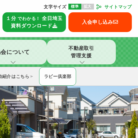
文字サイズ
標準
拡大
サイトマップ
本部
１分
全日埼玉
でわかる！
入会申し込み
資料ダウンロード
不動産取引
協会について
管理支援
動紹介
ラビー倶楽部
≫