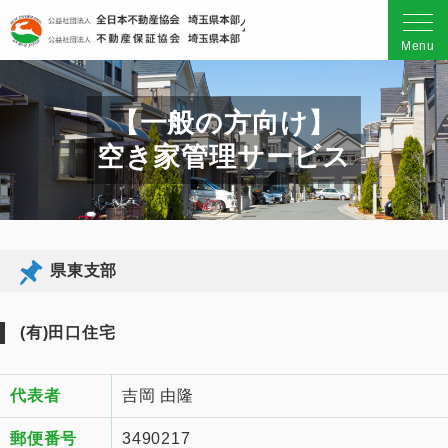
公益社団法人 全日本不動産
Menu
【一般の方向け】
空き家管理サービス
県東支部
(有)田口住宅
代表者
吉岡 由隆
郵便番号
3490217