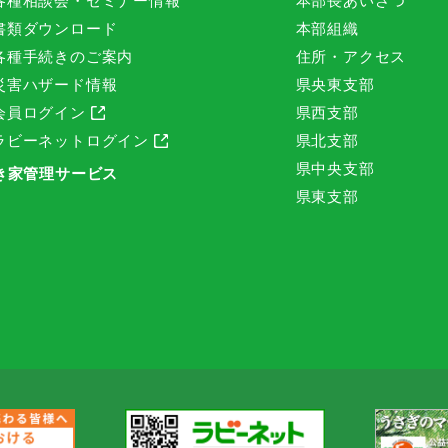
各種相談会・セミナー情報
本部長あいさつ
書類ダウンロード
本部組織
各種手続きのご案内
住所・アクセス
災害ハザード情報
県央東支部
会員ログイン
県西支部
ラビーネットログイン
県北支部
県中央支部
き家管理サービス
県東支部