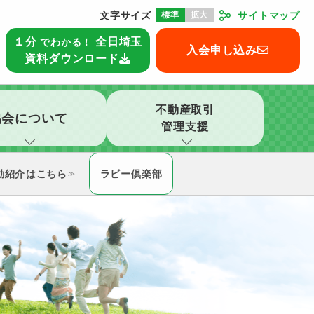
文字サイズ
標準
拡大
サイトマップ
本部
１分
全日埼玉
でわかる！
入会申し込み
資料ダウンロード
不動産取引
協会について
管理支援
動紹介
ラビー倶楽部
≫